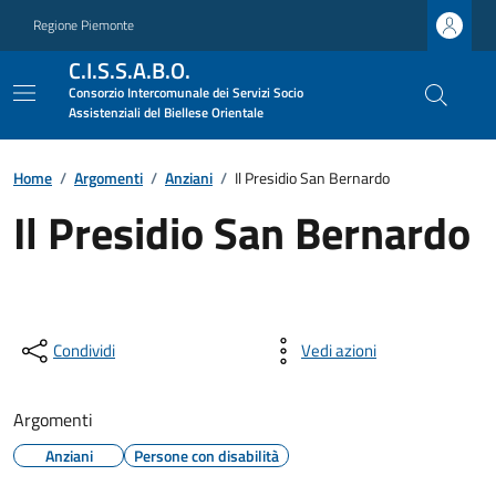
Regione Piemonte
C.I.S.S.A.B.O.
Consorzio Intercomunale dei Servizi Socio
Assistenziali del Biellese Orientale
Home
/
Argomenti
/
Anziani
/
Il Presidio San Bernardo
Il Presidio San Bernardo
Condividi
Vedi azioni
Argomenti
Anziani
Persone con disabilità