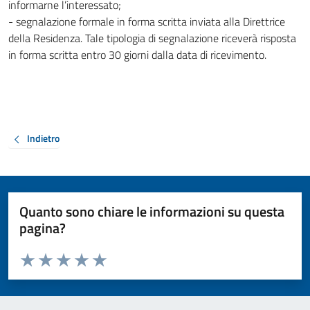
informarne l’interessato;
- segnalazione formale in forma scritta inviata alla Direttrice
della Residenza. Tale tipologia di segnalazione riceverà risposta
in forma scritta entro 30 giorni dalla data di ricevimento.
Indietro
Quanto sono chiare le informazioni su questa
pagina?
Valuta da 1 a 5 stelle la pagina
Valuta 1 stelle su 5
Valuta 2 stelle su 5
Valuta 3 stelle su 5
Valuta 4 stelle su 5
Valuta 5 stelle su 5