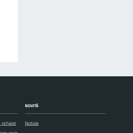
NOVITÀ
 richiest
Notizie
con assis