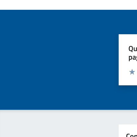
Qu
pa
Valut
Valu
Con