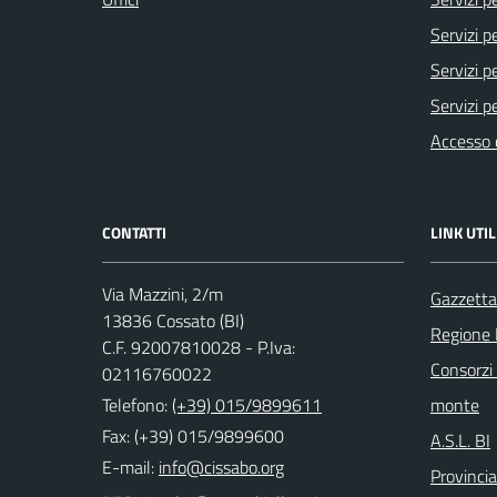
Servizi pe
Servizi pe
Servizi p
Accesso 
CONTATTI
LINK UTIL
Via Mazzini, 2/m
Gazzetta 
13836 Cossato (BI)
Regione
C.F. 92007810028 - P.Iva:
Consorzi 
02116760022
Telefono:
(+39) 015/9899611
monte
Fax: (+39) 015/9899600
A.S.L. BI
E-mail:
Provincia