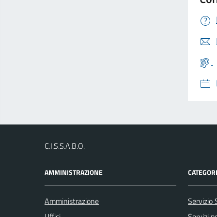
C.I.S.S.A.B.O.
AMMINISTRAZIONE
CATEGORI
Amministrazione
Servizio 
Uffici
Servizi pe