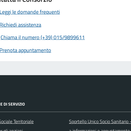
Leggi le domande frequenti
Richiedi assistenza
Chiama il numero (+39) 015/9899611
Prenota appuntamento
E DI SERVIZIO
Sociale Territoriale
Sportello Unico Socio Sanitario -
r gli anziani
a informazioni e appuntamento 