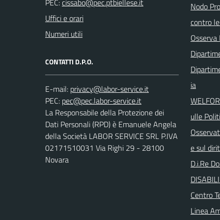
PEC:
Nodo Prov
Uffici e orari
contro le
Numeri utili
Osserva 
Dipartim
CONTATTI D.P.O.
Dipartime
ia
E-mail:
PEC:
WELFORUM
La Responsabile della Protezione dei
ulle Polit
Dati Personali (RPD) è Emanuele Angela
Osservat
della Società LABOR SERVICE SRL P.IVA
02171510031 Via Righi 29 - 28100
e sul diri
Novara
D.i.Re Do
DISABIL
Centro Te
Linea Am