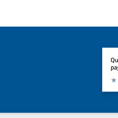
Qu
pa
Valut
Valu