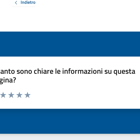
Indietro
anto sono chiare le informazioni su questa
gina?
a da 1 a 5 stelle la pagina
ta 1 stelle su 5
Valuta 2 stelle su 5
Valuta 3 stelle su 5
Valuta 4 stelle su 5
Valuta 5 stelle su 5