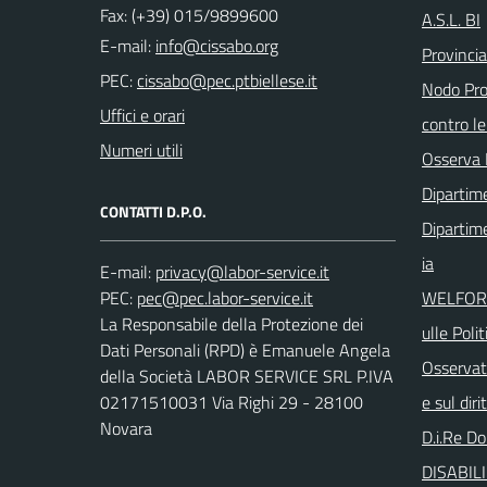
Fax: (+39) 015/9899600
A.S.L. BI
E-mail:
Provincia
PEC:
Nodo Prov
Uffici e orari
contro le
Numeri utili
Osserva 
Dipartim
CONTATTI D.P.O.
Dipartime
ia
E-mail:
PEC:
WELFORUM
La Responsabile della Protezione dei
ulle Polit
Dati Personali (RPD) è Emanuele Angela
Osservat
della Società LABOR SERVICE SRL P.IVA
02171510031 Via Righi 29 - 28100
e sul diri
Novara
D.i.Re Do
DISABIL