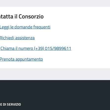
tatta il Consorzio
Leggi le domande frequenti
Richiedi assistenza
Chiama il numero (+39) 015/9899611
Prenota appuntamento
E DI SERVIZIO