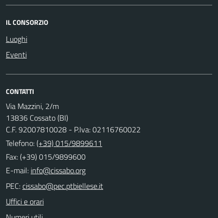
IL CONSORZIO
Luoghi
Eventi
CONTATTI
Via Mazzini, 2/m
13836 Cossato (BI)
C.F. 92007810028 - P.Iva: 02116760022
Telefono:
(+39) 015/9899611
Fax: (+39) 015/9899600
E-mail:
PEC:
Uffici e orari
Numeri utili