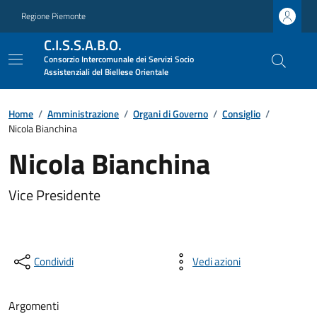
Regione Piemonte
C.I.S.S.A.B.O.
Consorzio Intercomunale dei Servizi Socio
Assistenziali del Biellese Orientale
Home
/
Amministrazione
/
Organi di Governo
/
Consiglio
/
Nicola Bianchina
Nicola Bianchina
Vice Presidente
Condividi
Vedi azioni
Argomenti