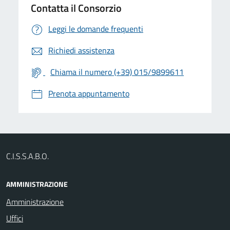
Contatta il Consorzio
Leggi le domande frequenti
Richiedi assistenza
Chiama il numero (+39) 015/9899611
Prenota appuntamento
C.I.S.S.A.B.O.
AMMINISTRAZIONE
Amministrazione
Uffici